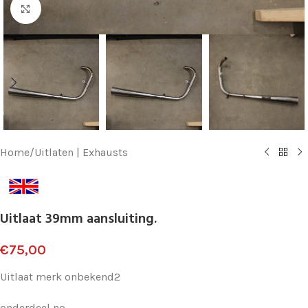
Klik voor vergroting
Home
/
Uitlaten | Exhausts
Uitlaat 39mm aansluiting.
€
75,00
Uitlaat merk onbekend2
onderdeel no.