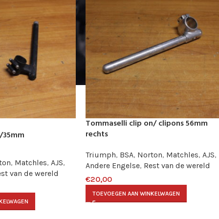
Tommaselli clip on/ clipons 56mm
rechts
34/35mm
Triumph
,
BSA
,
Norton
,
Matchles
,
AJS
,
ton
,
Matchles
,
AJS
,
Andere Engelse
,
Rest van de wereld
st van de wereld
€
20,00
TOEVOEGEN AAN WINKELWAGEN
NKELWAGEN