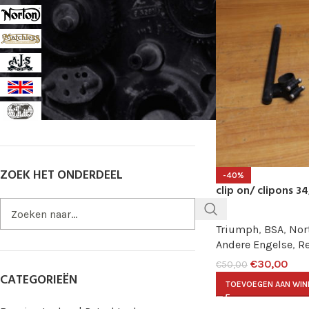
Norton
2
Matchles
2
AJS
2
Andere Engelse
2
Rest van de wereld
2
ZOEK HET ONDERDEEL
-40%
clip on/ clipons 
Triumph
,
BSA
,
Nor
Andere Engelse
,
Re
€
30,00
€
50,00
CATEGORIEËN
TOEVOEGEN AAN WI