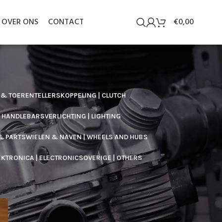
OVER ONS
CONTACT
€
0,00
 & TOERENTELLERS
KOPPELING | CLUTCH
/ HANDLEBARS
VERLICHTING | LIGHTING
& PARTS
WIELEN & NAVEN | WHEELS AND HUBS
EKTRONICA | ELECTRONICS
OVERIGE | OTHERS
60
90