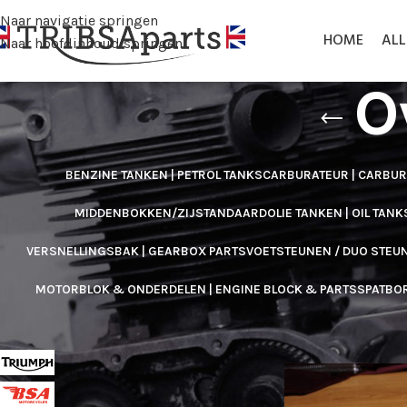
Naar navigatie springen
HOME
AL
Naar hoofdinhoud springen
O
BENZINE TANKEN | PETROL TANKS
CARBURATEUR | CARBU
MIDDENBOKKEN/ZIJSTANDAARD
OLIE TANKEN | OIL TANK
VERSNELLINGSBAK | GEARBOX PARTS
VOETSTEUNEN / DUO STEUN
MOTORBLOK & ONDERDELEN | ENGINE BLOCK & PARTS
SPATBO
FILTER OP MERK
Home
/
Overige | 
Triumph
2
BSA
2