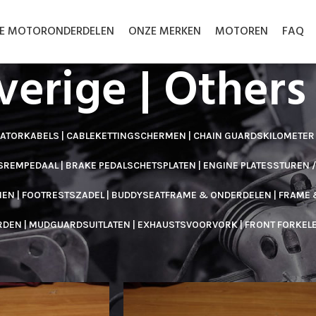
LE MOTORONDERDELEN
ONZE MERKEN
MOTOREN
FAQ
verige | Others
RATOR
KABELS | CABLE
KETTINGSCHERMEN | CHAIN GUARDS
KILOMETER
S
REMPEDAAL | BRAKE PEDAL
SCHETSPLATEN | ENGINE PLATES
STUREN 
EN | FOOTRESTS
ZADEL | BUDDYSEAT
FRAME & ONDERDELEN | FRAME 
RDEN | MUDGUARDS
UITLATEN | EXHAUSTS
VOORVORK | FRONT FORK
EL
Others
Toon
30