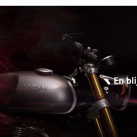
En bli