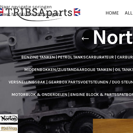
Naar navigatie springen
HOME
AL
Naar hoofdinhoud springen
Nort
BENZINE TANKEN | PETROL TANKS
CARBURATEUR | CARBU
MIDDENBOKKEN/ZIJSTANDAARD
OLIE TANKEN | OIL TANK
VERSNELLINGSBAK | GEARBOX PARTS
VOETSTEUNEN / DUO STEUN
MOTORBLOK & ONDERDELEN | ENGINE BLOCK & PARTS
SPATBO
FILTER OP MERK
Home
/
Versnelling
Norton
28
Matchles
1