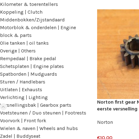
Kilometer & toerentellers
Koppeling | Clutch
Middenbokken/Zijstandaard
Motorblok & onderdelen | Engine
block & parts
Olie tanken | oil tanks
Overige | Others
Rempedaal | Brake pedal
Schetsplaten | Engine plates
Spatborden | Mudguards
Sturen / Handlebars
Uitlaten | Exhausts
Verlichting | Lighting
Norton first gear
Versnellingsbak | Gearbox parts
eerste versnellin
Voetsteunen / Duo steunen | Footrests
Voorvork | Front fork
Norton
Wielen & naven | Wheels and hubs
Zadel | Buddyseat
€
10,00