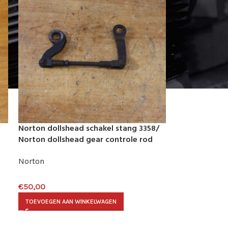
Norton dollshead schakel stang 3358/
Norton dollshead gear controle rod
3358
Norton
€
50,00
TOEVOEGEN AAN WINKELWAGEN