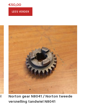
€
50,00
LEES VERDER
l
Norton gear N8041 / Norton tweede
versnelling tandwiel N8041