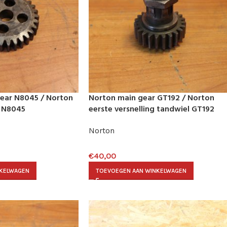
gear N8045 / Norton
Norton main gear GT192 / Norton
l N8045
eerste versnelling tandwiel GT192
Norton
€
40,00
NKELWAGEN
TOEVOEGEN AAN WINKELWAGEN