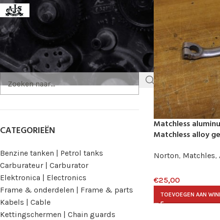
AJS
1
ZOEK HET ONDERDEEL
Matchless aluminu
CATEGORIEËN
Matchless alloy ge
Benzine tanken | Petrol tanks
Norton
,
Matchles
,
Carburateur | Carburator
Elektronica | Electronics
€
25,00
Frame & onderdelen | Frame & parts
TOEVOEGEN AAN WI
Kabels | Cable
Kettingschermen | Chain guards