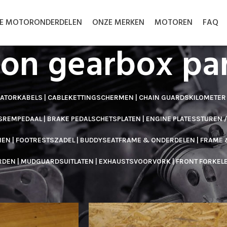
LE MOTORONDERDELEN
ONZE MERKEN
MOTOREN
FAQ
on gearbox par
RATOR
KABELS | CABLE
KETTINGSCHERMEN | CHAIN GUARDS
KILOMETER
S
REMPEDAAL | BRAKE PEDAL
SCHETSPLATEN | ENGINE PLATES
STUREN 
EN | FOOTRESTS
ZADEL | BUDDYSEAT
FRAME & ONDERDELEN | FRAME 
RDEN | MUDGUARDS
UITLATEN | EXHAUSTS
VOORVORK | FRONT FORK
EL
sbak | Gearbox parts
/
Norton gearbox parts
Toon
30