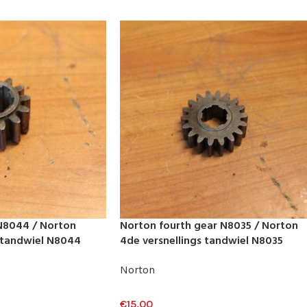
 N8044 / Norton
Norton fourth gear N8035 / Norton
g tandwiel N8044
4de versnellings tandwiel N8035
Norton
€
15,00