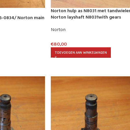
Norton hulp as N8031 met tandwiele
Norton layshaft N8031with gears
6-0834/ Norton main
Norton
€
80,00
TOEVOEGEN AAN WINKELWAGEN