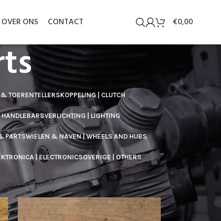
OVER ONS
CONTACT
€
0,00
ts
 & TOERENTELLERS
KOPPELING | CLUTCH
/ HANDLEBARS
VERLICHTING | LIGHTING
& PARTS
WIELEN & NAVEN | WHEELS AND HUBS
EKTRONICA | ELECTRONICS
OVERIGE | OTHERS
60
90