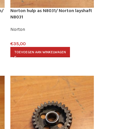
n/
Norton hulp as N8031/ Norton layshaft
N8031
Norton
€
35,00
TOEVOEGEN AAN WINKELWAGEN