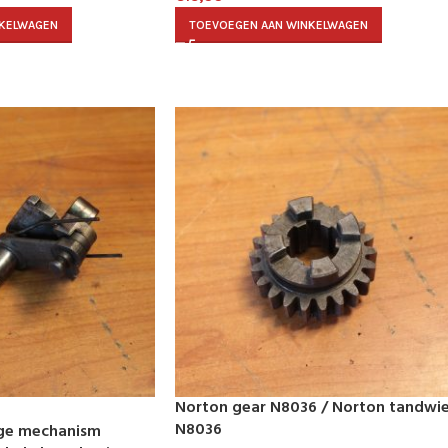
NKELWAGEN
TOEVOEGEN AAN WINKELWAGEN
Norton gear N8036 / Norton tandwie
N8036
ge mechanism