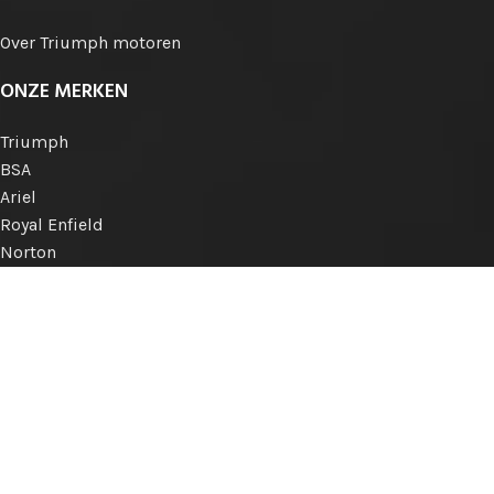
Over Triumph motoren
ONZE MERKEN
Triumph
BSA
Ariel
Royal Enfield
Norton
Matchless
AJS
Engelse merken
Internationale merken
KLANTENSERVICE
Betalen
Verzenden