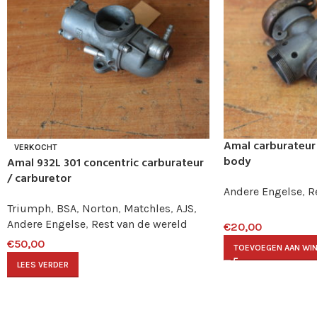
Amal carburateur 
VERKOCHT
body
Amal 932L 301 concentric carburateur
/ carburetor
Andere Engelse
,
R
Triumph
,
BSA
,
Norton
,
Matchles
,
AJS
,
Andere Engelse
,
Rest van de wereld
€
20,00
€
50,00
TOEVOEGEN AAN WI
LEES VERDER