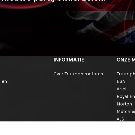
INFORMATIE
ONZE 
Over Triumph motoren
Triump
len
BSA
Ariel
Royal En
Norton
Matchle
AJS
Engelse
Internat