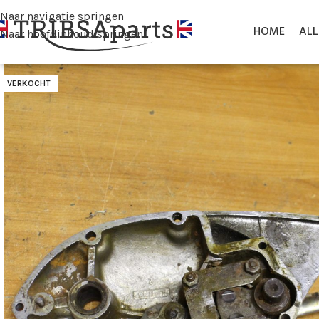
Naar navigatie springen
HOME
AL
Naar hoofdinhoud springen
VERKOCHT