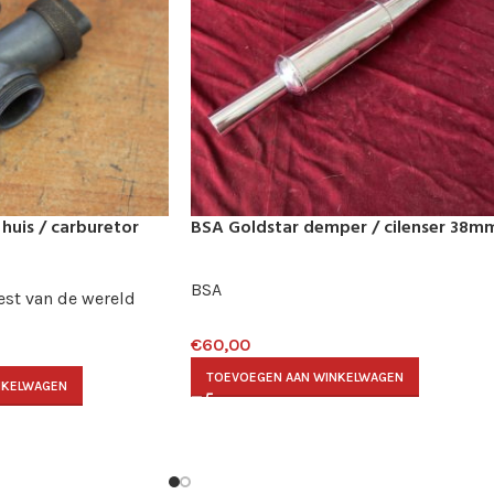
huis / carburetor
BSA Goldstar demper / cilenser 38m
BSA
est van de wereld
€
60,00
TOEVOEGEN AAN WINKELWAGEN
NKELWAGEN