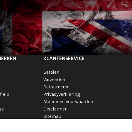
MERKEN
KLANTENSERVICE
h
Betalen
Verzenden
Retourneren
field
Privacyverklaring
Algemene voorwaarden
ss
Disclaimer
Sitemap
 merken
ionale merken