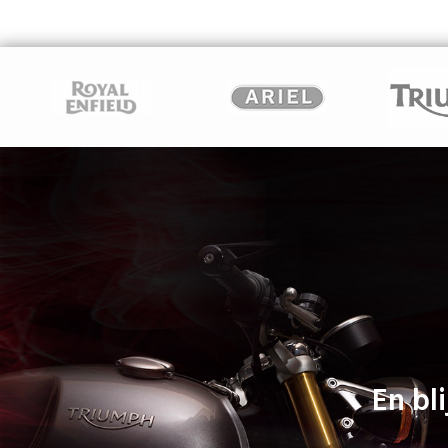
En bli