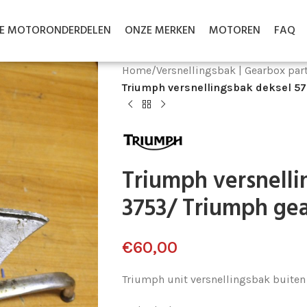
LE MOTORONDERDELEN
ONZE MERKEN
MOTOREN
FAQ
Home
/
Versnellingsbak | Gearbox par
Triumph versnellingsbak deksel 5
Triumph versnelli
3753/ Triumph gea
€
60,00
Triumph unit versnellingsbak buiten