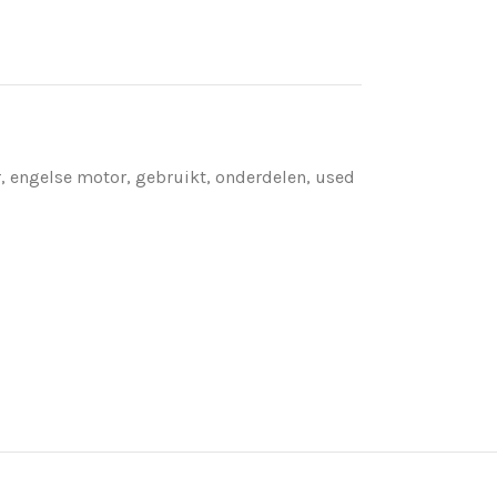
r
,
engelse motor
,
gebruikt
,
onderdelen
,
used