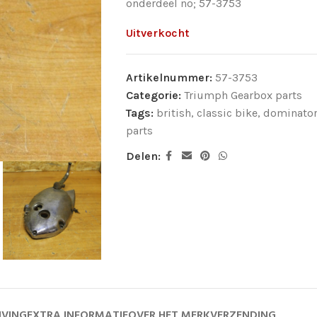
onderdeel no; 57-3753
Uitverkocht
Artikelnummer:
57-3753
Categorie:
Triumph Gearbox parts
Tags:
british
,
classic bike
,
dominato
parts
Delen:
JVING
EXTRA INFORMATIE
OVER HET MERK
VERZENDING