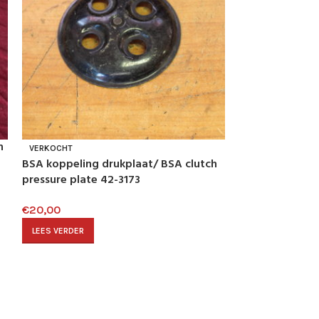
m
BSA koppeling 
VERKOCHT
centre 66-3906
BSA koppeling drukplaat/ BSA clutch
pressure plate 42-3173
€
25,00
€
20,00
TOEVOEGEN AAN
LEES VERDER