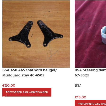
BSA A50 A65 spatbord beugel/
BSA Steering dam
Mudguard stay 40-6505
67-5023
€
20,00
BSA
TOEVOEGEN AAN WINKELWAGEN
€
15,00
TOEVOEGEN AAN WI