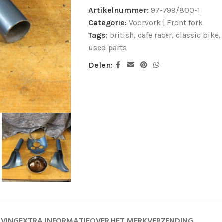
Artikelnummer:
97-799/800-1
Categorie:
Voorvork | Front fork
Tags:
british
,
cafe racer
,
classic bike
,
used parts
Delen:
JVING
EXTRA INFORMATIE
OVER HET MERK
VERZENDING