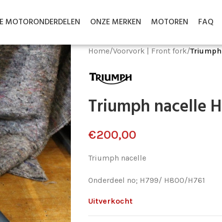
LE MOTORONDERDELEN
ONZE MERKEN
MOTOREN
FAQ
Home
/
Voorvork | Front fork
/
Triumph
Triumph nacelle 
€
200,00
Triumph nacelle
Onderdeel no; H799/ H800/H761
Uitverkocht