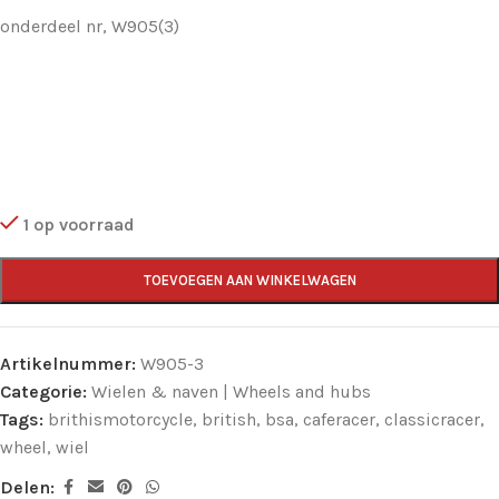
onderdeel nr, W905(3)
1 op voorraad
TOEVOEGEN AAN WINKELWAGEN
Artikelnummer:
W905-3
Categorie:
Wielen & naven | Wheels and hubs
Tags:
brithismotorcycle
,
british
,
bsa
,
caferacer
,
classicracer
,
wheel
,
wiel
Delen: