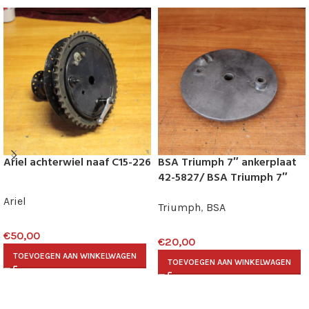
Ariel achterwiel naaf C15-226
BSA Triumph 7″ ankerplaat
42-5827/ BSA Triumph 7″
brake plate 42-5827
Ariel
Triumph
,
BSA
€
50,00
€
20,00
TOEVOEGEN AAN WINKELWAGEN
TOEVOEGEN AAN WINKELWAGEN