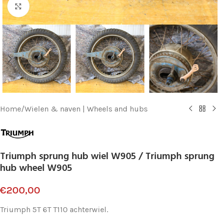
Klik voor vergroting
Home
/
Wielen & naven | Wheels and hubs
Triumph sprung hub wiel W905 / Triumph sprung
hub wheel W905
€
200,00
Triumph 5T 6T T110 achterwiel.