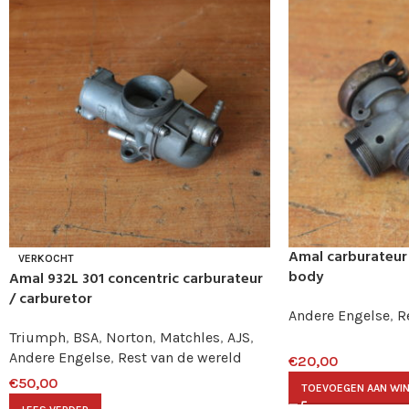
Amal carburateur 
VERKOCHT
body
Amal 932L 301 concentric carburateur
/ carburetor
Andere Engelse
,
R
Triumph
,
BSA
,
Norton
,
Matchles
,
AJS
,
Andere Engelse
,
Rest van de wereld
€
20,00
€
50,00
TOEVOEGEN AAN WI