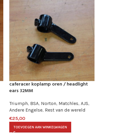
caferacer koplamp oren / headlight
VERKOCHT
ears 32MM
Tommaselli caf
headlight ear
Triumph
,
BSA
,
Norton
,
Matchles
,
AJS
,
Andere Engelse
,
Rest van de wereld
Triumph
,
BSA
,
Andere Engelse
€
25,00
€
35,00
TOEVOEGEN AAN WINKELWAGEN