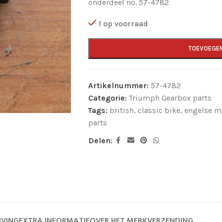
onderdeel no. 57-4782
1 op voorraad
TOEVOEGE
Artikelnummer:
57-4782
Categorie:
Triumph Gearbox parts
Tags:
british
,
classic bike
,
engelse m
parts
Delen:
JVING
EXTRA INFORMATIE
OVER HET MERK
VERZENDING