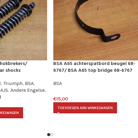
chokbrekers/
BSA A65 achterspatbord beugel 68-
ar shocks
6767/ BSA A65 top bridge 68-6767
d
,
Triumph
,
BSA
,
BSA
AJS
,
Andere Engelse
,
d
€
15,00
TOEVOEGEN AAN WINKELWAGEN
NKELWAGEN