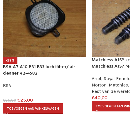
Matchless AJS? s
-29%
Matchless AJS? re
BSA A7 A10 B31 B33 luchtfilter/ air
cleaner 42-4582
Ariel
,
Royal Enfiel
Norton
,
Matchles
,
BSA
Rest van de werel
€
40,00
€
25,00
€
35,00
TOEVOEGEN AAN WI
TOEVOEGEN AAN WINKELWAGEN