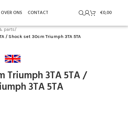
OVER ONS
CONTACT
€
0,00
& parts
/
A / Shock set 30cm Triumph 3TA 5TA
m Triumph 3TA 5TA /
riumph 3TA 5TA