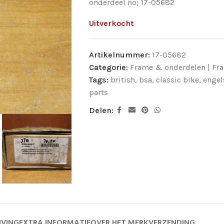
onderdeel no; 17-05682
Uitverkocht
Artikelnummer:
17-05682
Categorie:
Frame & onderdelen | Fr
Tags:
british
,
bsa
,
classic bike
,
engel
parts
Delen:
JVING
EXTRA INFORMATIE
OVER HET MERK
VERZENDING