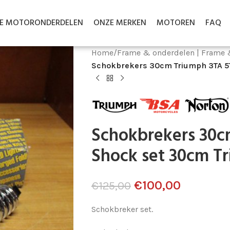
LE MOTORONDERDELEN
ONZE MERKEN
MOTOREN
FAQ
Home
/
Frame & onderdelen | Frame 
Schokbrekers 30cm Triumph 3TA 5T
Schokbrekers 30c
Shock set 30cm T
€
100,00
€
125,00
Schokbreker set.