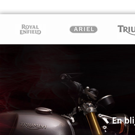
En bli