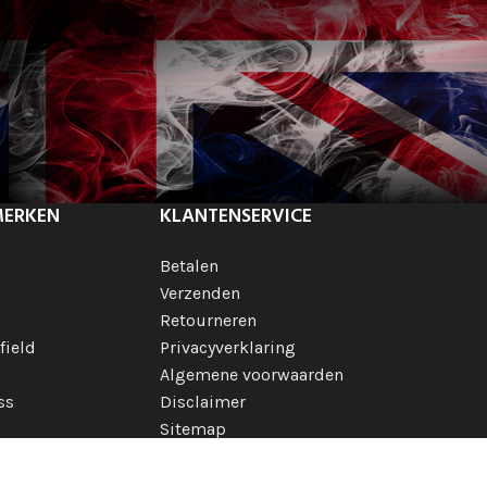
MERKEN
KLANTENSERVICE
h
Betalen
Verzenden
Retourneren
field
Privacyverklaring
Algemene voorwaarden
ss
Disclaimer
Sitemap
 merken
ionale merken