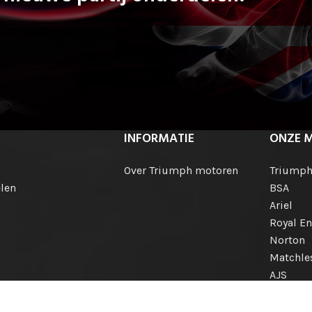
INFORMATIE
ONZE 
Over Triumph motoren
Triump
len
BSA
Ariel
Royal En
Norton
Matchle
AJS
Engelse
Internat