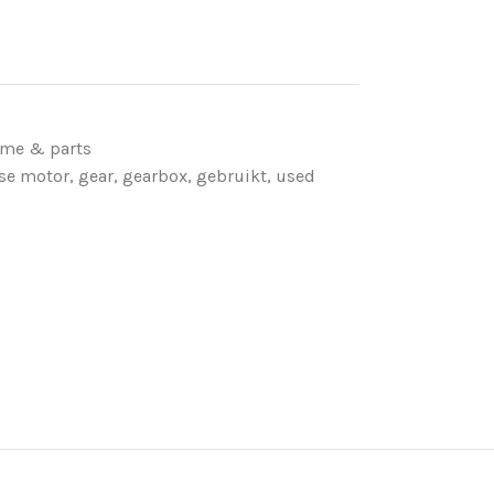
ame & parts
se motor
,
gear
,
gearbox
,
gebruikt
,
used