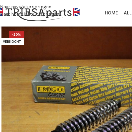
Naar navigatie springen
HOME
AL
Naar hoofdinhoud springen
-20%
VERKOCHT