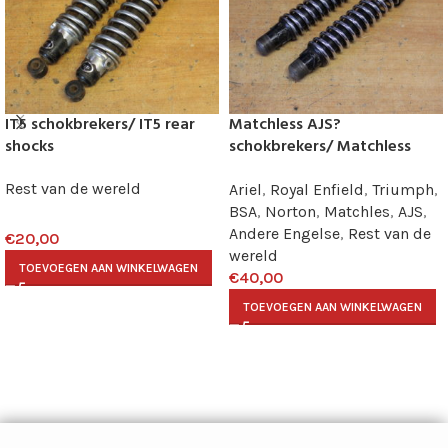
IT5 schokbrekers/ IT5 rear
Matchless AJS?
shocks
schokbrekers/ Matchless
AJS? rear shocks
Rest van de wereld
Ariel
,
Royal Enfield
,
Triumph
,
BSA
,
Norton
,
Matchles
,
AJS
,
Andere Engelse
,
Rest van de
€
20,00
wereld
TOEVOEGEN AAN WINKELWAGEN
€
40,00
TOEVOEGEN AAN WINKELWAGEN