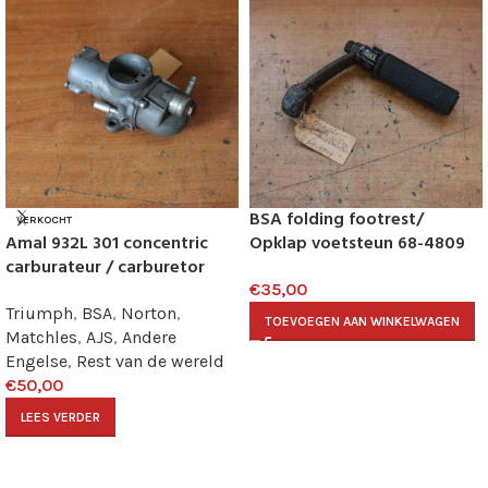
BSA folding footrest/
VERKOCHT
Amal 932L 301 concentric
Opklap voetsteun 68-4809
carburateur / carburetor
€
35,00
Triumph
,
BSA
,
Norton
,
TOEVOEGEN AAN WINKELWAGEN
Matchles
,
AJS
,
Andere
Engelse
,
Rest van de wereld
€
50,00
LEES VERDER