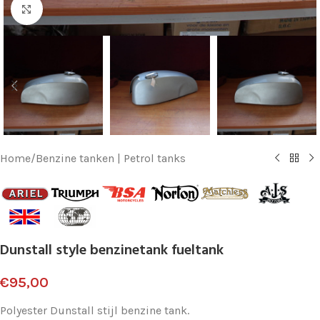
Klik voor vergroting
Home
/
Benzine tanken | Petrol tanks
Dunstall style benzinetank fueltank
€
95,00
Polyester Dunstall stijl benzine tank.