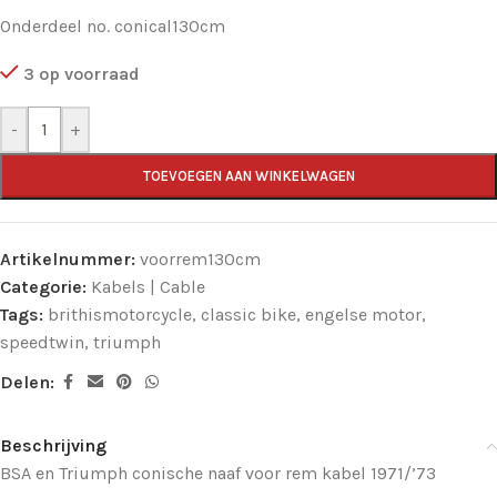
Onderdeel no. conical130cm
3 op voorraad
-
+
TOEVOEGEN AAN WINKELWAGEN
Artikelnummer:
voorrem130cm
Categorie:
Kabels | Cable
Tags:
brithismotorcycle
,
classic bike
,
engelse motor
,
speedtwin
,
triumph
Delen:
Beschrijving
BSA en Triumph conische naaf voor rem kabel 1971/’73