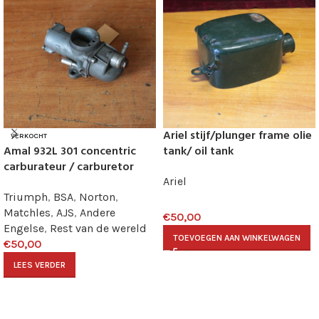
Ariel stijf/plunger frame olie
VERKOCHT
Amal 932L 301 concentric
tank/ oil tank
carburateur / carburetor
Ariel
Triumph
,
BSA
,
Norton
,
Matchles
,
AJS
,
Andere
€
50,00
Engelse
,
Rest van de wereld
TOEVOEGEN AAN WINKELWAGEN
€
50,00
LEES VERDER