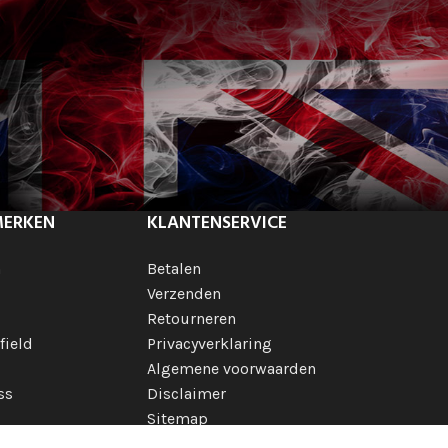
MERKEN
KLANTENSERVICE
h
Betalen
Verzenden
Retourneren
field
Privacyverklaring
Algemene voorwaarden
ss
Disclaimer
Sitemap
 merken