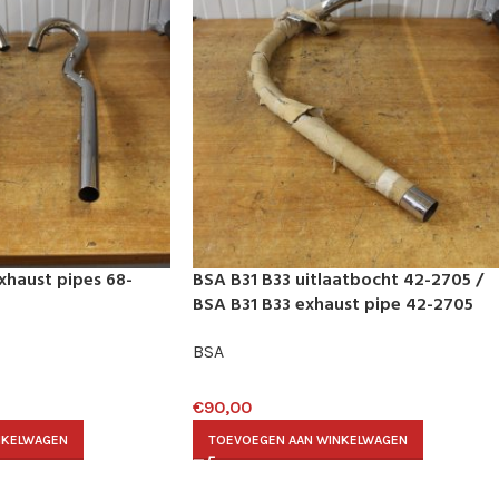
xhaust pipes 68-
BSA B31 B33 uitlaatbocht 42-2705 /
BSA B31 B33 exhaust pipe 42-2705
BSA
€
90,00
NKELWAGEN
TOEVOEGEN AAN WINKELWAGEN