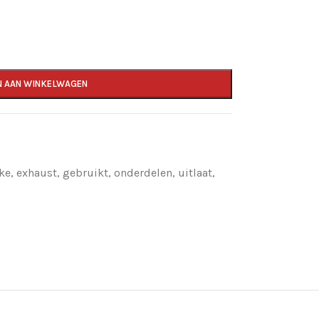
N AAN WINKELWAGEN
ike
,
exhaust
,
gebruikt
,
onderdelen
,
uitlaat
,