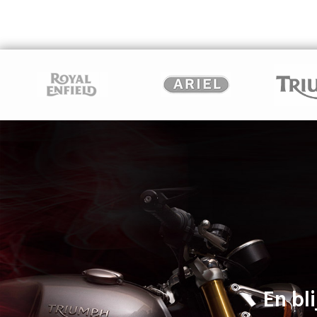
En bli