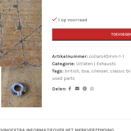
1 op voorraad
TOEVOEGE
Artikelnummer:
collars45mm-1-1
Categorie:
Uitlaten | Exhausts
Tags:
british
,
bsa
,
cilenser
,
classic b
used parts
Delen:
JVING
EXTRA INFORMATIE
OVER HET MERK
VERZENDING