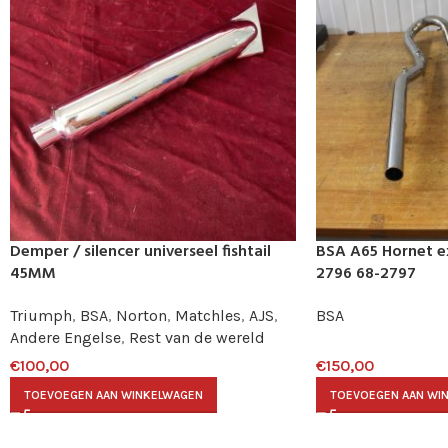
Demper / silencer universeel fishtail
BSA A65 Hornet e
45MM
2796 68-2797
Triumph
,
BSA
,
Norton
,
Matchles
,
AJS
,
BSA
Andere Engelse
,
Rest van de wereld
€
100,00
€
150,00
TOEVOEGEN AAN WINKELWAGEN
TOEVOEGEN AAN WI