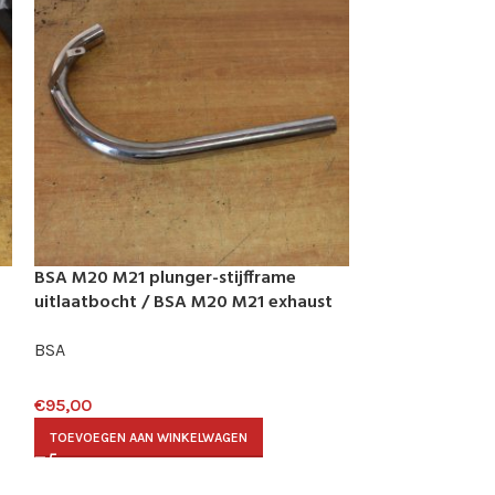
BSA M20 M21 plunger-stijfframe
Megaton uitlaa
uitlaatbocht / BSA M20 M21 exhaust
pipe
Andere Engelse
BSA
€
30,00
€
95,00
TOEVOEGEN AAN
TOEVOEGEN AAN WINKELWAGEN