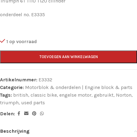
Triumph 6T T110 T120 cilinder
onderdeel no. E3335
1 op voorraad
TOEVOEGEN AAN WINKELWAGEN
Artikelnummer:
E3332
Categorie:
Motorblok & onderdelen | Engine block & parts
Tags:
british
,
classic bike
,
engelse motor
,
gebruikt
,
Norton
,
triumph
,
used parts
Delen:
Beschrijving