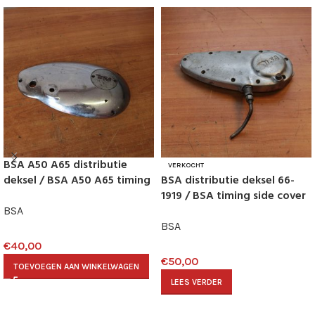
BSA A50 A65 distributie
VERKOCHT
deksel / BSA A50 A65 timing
BSA distributie deksel 66-
side cover 68-227
1919 / BSA timing side cover
66-1919
BSA
BSA
€
40,00
€
50,00
TOEVOEGEN AAN WINKELWAGEN
LEES VERDER