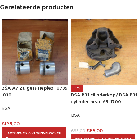
Gerelateerde producten
BSA A7 Zuigers Heplex 10739
-15%
.030
BSA B31 cilinderkop/ BSA B31
cylinder head 65-1700
BSA
BSA
€
125,00
€
55,00
€
65,00
TOEVOEGEN AAN WINKELWAGEN