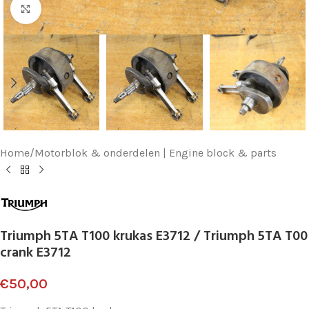
Klik voor vergroting
Home
/
Motorblok & onderdelen | Engine block & parts
Triumph 5TA T100 krukas E3712 / Triumph 5TA T00
crank E3712
€
50,00