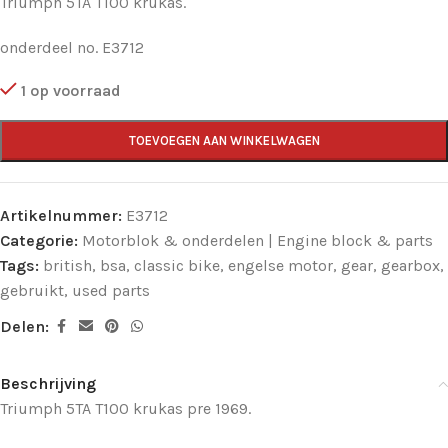
Triumph 5TA T100 krukas.
onderdeel no. E3712
1 op voorraad
TOEVOEGEN AAN WINKELWAGEN
Artikelnummer:
E3712
Categorie:
Motorblok & onderdelen | Engine block & parts
Tags:
british
,
bsa
,
classic bike
,
engelse motor
,
gear
,
gearbox
,
gebruikt
,
used parts
Delen:
Beschrijving
Triumph 5TA T100 krukas pre 1969.