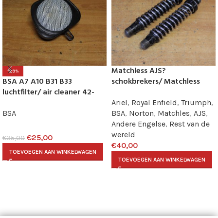
Matchless AJS?
-29%
BSA A7 A10 B31 B33
schokbrekers/ Matchless
luchtfilter/ air cleaner 42-
AJS? rear shocks
4582
Ariel
,
Royal Enfield
,
Triumph
,
BSA
BSA
,
Norton
,
Matchles
,
AJS
,
Andere Engelse
,
Rest van de
wereld
€
25,00
€
35,00
€
40,00
TOEVOEGEN AAN WINKELWAGEN
TOEVOEGEN AAN WINKELWAGEN