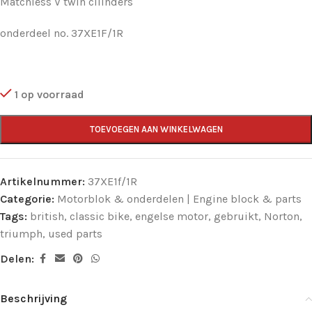
Matchless V twin cilinders
onderdeel no. 37XE1F/1R
1 op voorraad
TOEVOEGEN AAN WINKELWAGEN
Artikelnummer:
37XE1f/1R
Categorie:
Motorblok & onderdelen | Engine block & parts
Tags:
british
,
classic bike
,
engelse motor
,
gebruikt
,
Norton
,
triumph
,
used parts
Delen:
Beschrijving