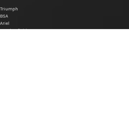
Triumph
BSA
Ariel
Royal Enfield
Norton
Matchless
AJS
Engelse merken
Internationale merken
KLANTENSERVICE
Betalen
Verzenden
Retourneren
Privacyverklaring
Algemene voorwaarden
Disclaimer