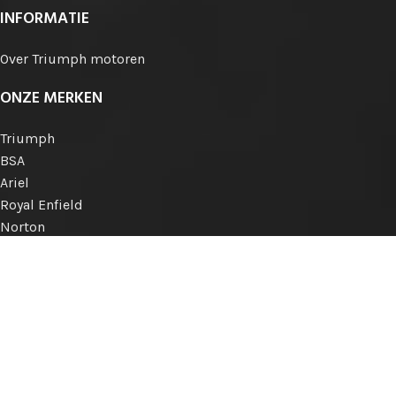
INFORMATIE
Over Triumph motoren
ONZE MERKEN
Triumph
BSA
Ariel
Royal Enfield
Norton
Matchless
AJS
Engelse merken
Internationale merken
KLANTENSERVICE
Betalen