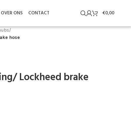
OVER ONS
CONTACT
€
0,00
hubs
/
rake hose
ing/ Lockheed brake