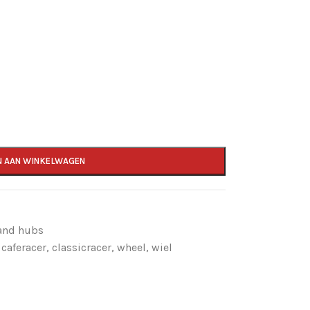
N AAN WINKELWAGEN
 and hubs
caferacer
,
classicracer
,
wheel
,
wiel