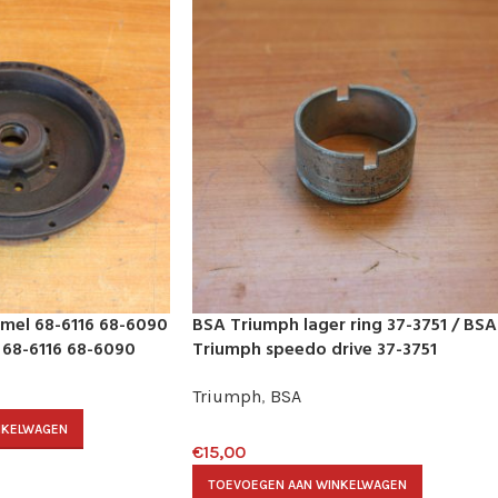
mel 68-6116 68-6090
BSA Triumph lager ring 37-3751 / BSA
 68-6116 68-6090
Triumph speedo drive 37-3751
Triumph
,
BSA
NKELWAGEN
€
15,00
TOEVOEGEN AAN WINKELWAGEN