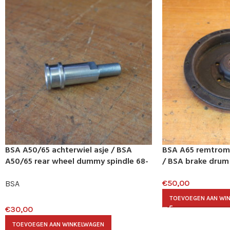
BSA A50/65 achterwiel asje / BSA
BSA A65 remtrom
A50/65 rear wheel dummy spindle 68-
/ BSA brake drum
6162
€
50,00
BSA
TOEVOEGEN AAN WI
€
30,00
TOEVOEGEN AAN WINKELWAGEN