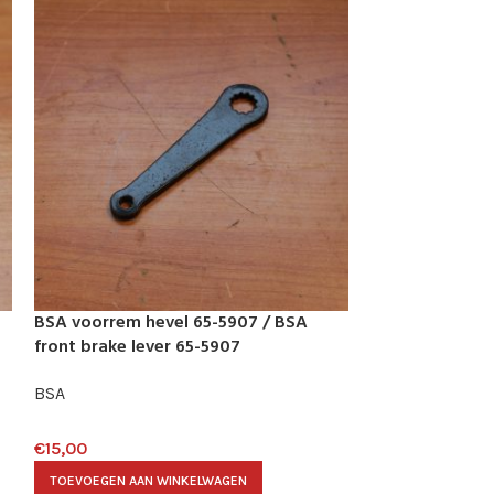
BSA voorrem hevel 65-5907 / BSA
Triumph BSA vo
front brake lever 65-5907
Triumph BSA fr
1239
BSA
Triumph
,
BSA
€
15,00
€
30,00
TOEVOEGEN AAN WINKELWAGEN
TOEVOEGEN AAN