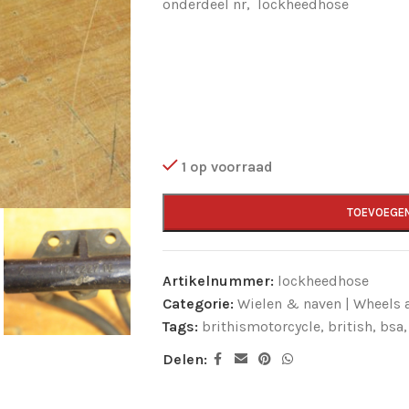
onderdeel nr, lockheedhose
1 op voorraad
TOEVOEGE
Artikelnummer:
lockheedhose
Categorie:
Wielen & naven | Wheels
Tags:
brithismotorcycle
,
british
,
bsa
,
Delen: