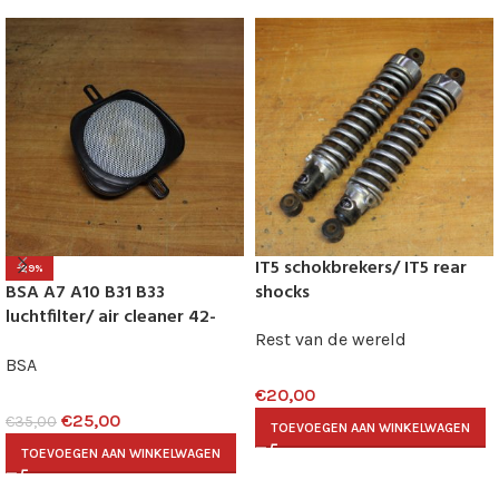
IT5 schokbrekers/ IT5 rear
-29%
BSA A7 A10 B31 B33
shocks
luchtfilter/ air cleaner 42-
4582
Rest van de wereld
BSA
€
20,00
€
25,00
€
35,00
TOEVOEGEN AAN WINKELWAGEN
TOEVOEGEN AAN WINKELWAGEN