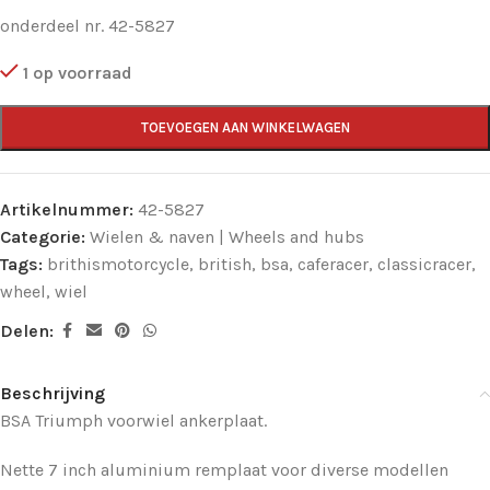
onderdeel nr. 42-5827
1 op voorraad
TOEVOEGEN AAN WINKELWAGEN
Artikelnummer:
42-5827
Categorie:
Wielen & naven | Wheels and hubs
Tags:
brithismotorcycle
,
british
,
bsa
,
caferacer
,
classicracer
,
wheel
,
wiel
Delen:
Beschrijving
BSA Triumph voorwiel ankerplaat.
Nette 7 inch aluminium remplaat voor diverse modellen