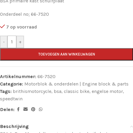
BSA primaire kast schuifplaat
Onderdeel no; 66-7520
7 op voorraad
-
+
TOEVOEGEN AAN WINKELWAGEN
Artikelnummer:
66-7520
Categorie:
Motorblok & onderdelen | Engine block & parts
Tags:
brithismotorcycle
,
bsa
,
classic bike
,
engelse motor
,
speedtwin
Delen:
Beschrijving