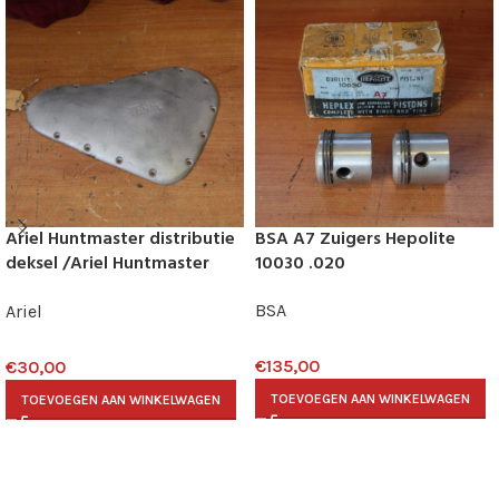
Ariel Huntmaster distributie
BSA A7 Zuigers Hepolite
deksel /Ariel Huntmaster
10030 .020
driving side cover
BSA
Ariel
€
135,00
€
30,00
TOEVOEGEN AAN WINKELWAGEN
TOEVOEGEN AAN WINKELWAGEN