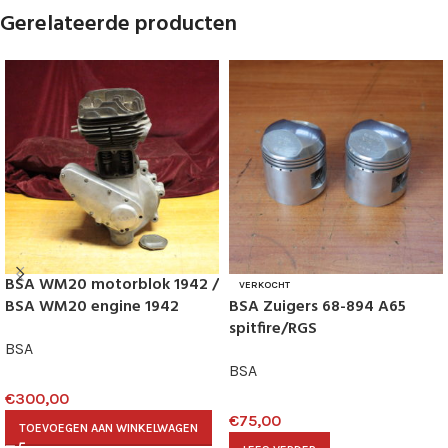
Gerelateerde producten
BSA WM20 motorblok 1942 /
VERKOCHT
BSA WM20 engine 1942
BSA Zuigers 68-894 A65
spitfire/RGS
BSA
BSA
€
300,00
€
75,00
TOEVOEGEN AAN WINKELWAGEN