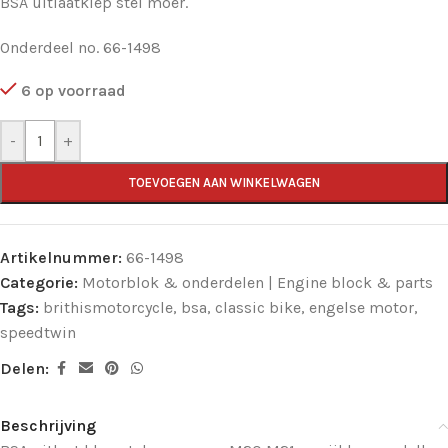
BSA uitlaatklep stel moer.
Onderdeel no. 66-1498
6 op voorraad
-
+
TOEVOEGEN AAN WINKELWAGEN
Artikelnummer:
66-1498
Categorie:
Motorblok & onderdelen | Engine block & parts
Tags:
brithismotorcycle
,
bsa
,
classic bike
,
engelse motor
,
speedtwin
Delen:
Beschrijving