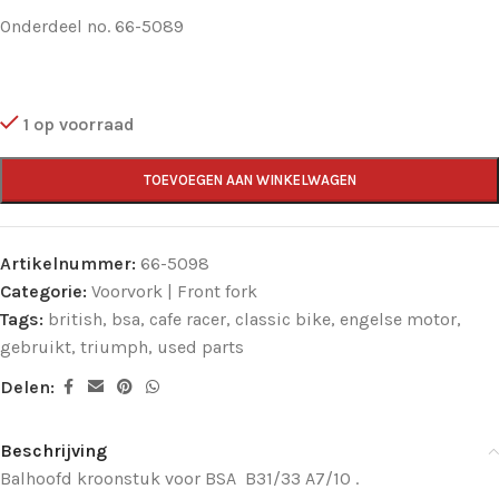
Onderdeel no. 66-5089
1 op voorraad
TOEVOEGEN AAN WINKELWAGEN
Artikelnummer:
66-5098
Categorie:
Voorvork | Front fork
Tags:
british
,
bsa
,
cafe racer
,
classic bike
,
engelse motor
,
gebruikt
,
triumph
,
used parts
Delen:
Beschrijving
Balhoofd kroonstuk voor BSA B31/33 A7/10 .