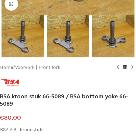
Klik voor vergroting
Home
/
Voorvork | Front fork
BSA kroon stuk 66-5089 / BSA bottom yoke 66-
5089
€
30,00
BSA A.B. kroonstuk.