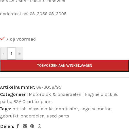
BSA A50 A65 kickstart tandwiel.
onderdeel no; 68-3056 68-3095
7 op voorraad
-
+
TOEVOEGEN AAN WINKELWAGEN
Artikelnummer:
68-3056/95
Categorieën:
Motorblok & onderdelen | Engine block &
parts
,
BSA Gearbox parts
Tags:
british
,
classic bike
,
dominator
,
engelse motor
,
gebruikt
,
onderdelen
,
used parts
Delen: