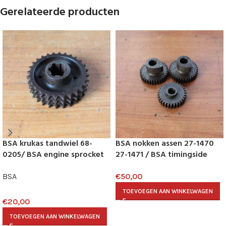
Gerelateerde producten
BSA krukas tandwiel 68-
BSA nokken assen 27-1470
0205/ BSA engine sprocket
27-1471 / BSA timingside
68-0205
side pinions 27-1470 27-1471
BSA
€
50,00
TOEVOEGEN AAN WINKELWAGEN
€
20,00
TOEVOEGEN AAN WINKELWAGEN