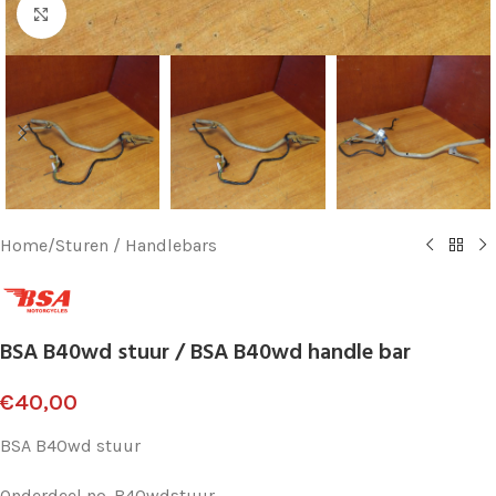
Klik voor vergroting
Home
/
Sturen / Handlebars
BSA B40wd stuur / BSA B40wd handle bar
€
40,00
BSA B40wd stuur
Onderdeel no. B40wdstuur