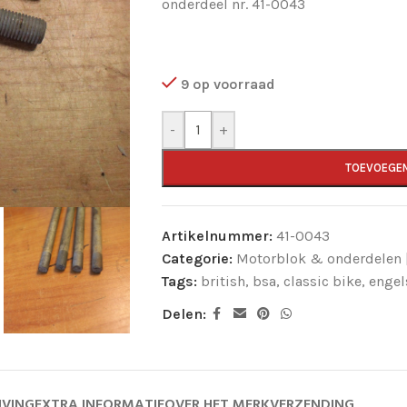
onderdeel nr. 41-0043
9 op voorraad
-
+
TOEVOEGE
Artikelnummer:
41-0043
Categorie:
Motorblok & onderdelen |
Tags:
british
,
bsa
,
classic bike
,
engel
Delen:
JVING
EXTRA INFORMATIE
OVER HET MERK
VERZENDING