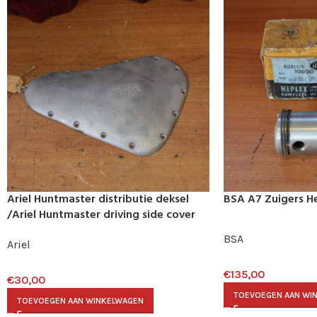
Ariel Huntmaster distributie deksel
BSA A7 Zuigers He
/Ariel Huntmaster driving side cover
BSA
Ariel
€
135,00
€
30,00
TOEVOEGEN AAN WI
TOEVOEGEN AAN WINKELWAGEN