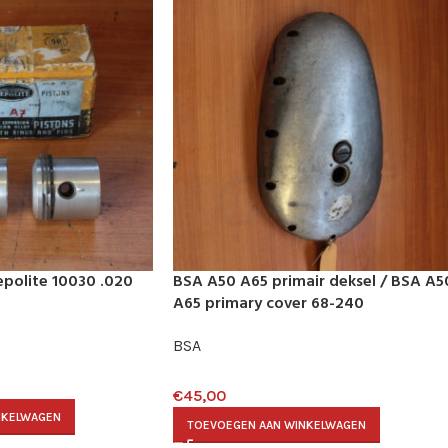
polite 10030 .020
BSA A50 A65 primair deksel / BSA A5
A65 primary cover 68-240
BSA
€
45,00
NKELWAGEN
TOEVOEGEN AAN WINKELWAGEN