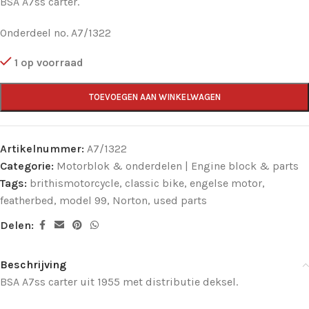
BSA A7ss carter.
Onderdeel no. A7/1322
1 op voorraad
TOEVOEGEN AAN WINKELWAGEN
Artikelnummer:
A7/1322
Categorie:
Motorblok & onderdelen | Engine block & parts
Tags:
brithismotorcycle
,
classic bike
,
engelse motor
,
featherbed
,
model 99
,
Norton
,
used parts
Delen:
Beschrijving
BSA A7ss carter uit 1955 met distributie deksel.