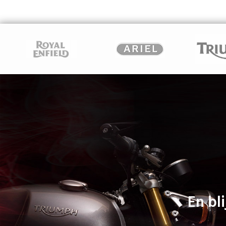
En bli