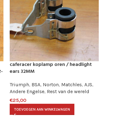
caferacer koplamp oren / headlight
caferacer kopl
2-
ears 32MM
ears 32MM
Triumph
,
BSA
,
Norton
,
Matchles
,
AJS
,
Triumph
,
BSA
,
Andere Engelse
,
Rest van de wereld
Andere Engelse
€
25,00
€
25,00
TOEVOEGEN AAN WINKELWAGEN
TOEVOEGEN AAN