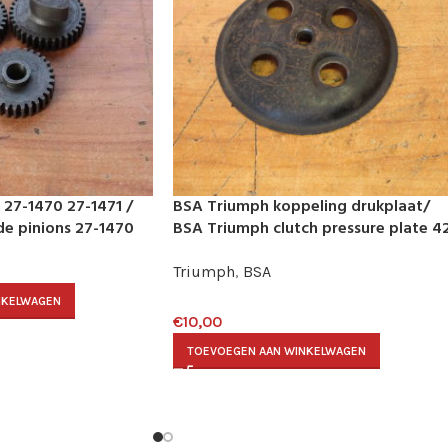
27-1470 27-1471 /
BSA Triumph koppeling drukplaat/
de pinions 27-1470
BSA Triumph clutch pressure plate 4
3173
Triumph
,
BSA
NKELWAGEN
€
10,00
TOEVOEGEN AAN WINKELWAGEN