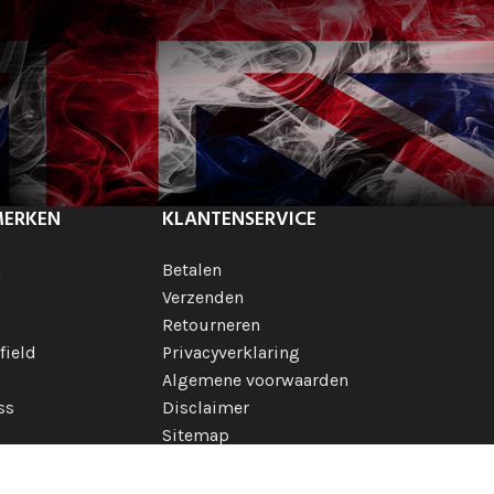
MERKEN
KLANTENSERVICE
h
Betalen
Verzenden
Retourneren
field
Privacyverklaring
Algemene voorwaarden
ss
Disclaimer
Sitemap
 merken
ionale merken