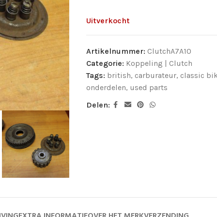
Uitverkocht
Artikelnummer:
ClutchA7A10
Categorie:
Koppeling | Clutch
Tags:
british
,
carburateur
,
classic bi
onderdelen
,
used parts
Delen:
JVING
EXTRA INFORMATIE
OVER HET MERK
VERZENDING