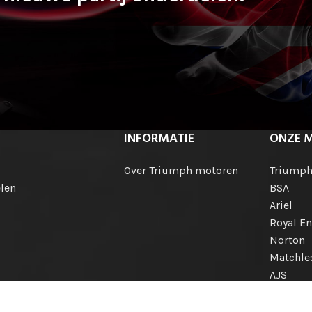
INFORMATIE
ONZE 
Over Triumph motoren
Triump
len
BSA
Ariel
Royal En
Norton
Matchle
AJS
Engelse
Internat