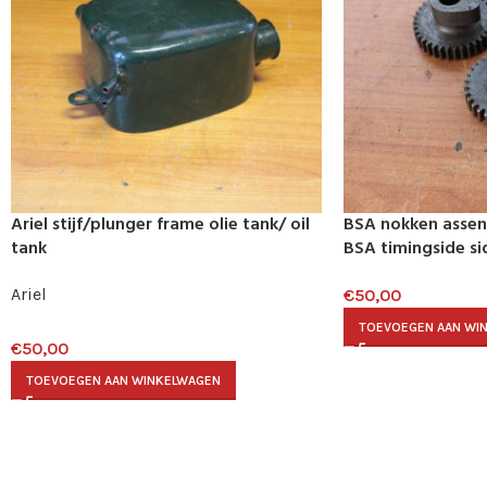
Ariel stijf/plunger frame olie tank/ oil
BSA nokken assen 
tank
BSA timingside si
27-1471
Ariel
€
50,00
TOEVOEGEN AAN WI
€
50,00
TOEVOEGEN AAN WINKELWAGEN