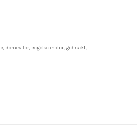
ke
,
dominator
,
engelse motor
,
gebruikt
,