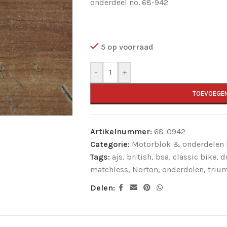
onderdeel no. 68-942
5 op voorraad
-
+
TOEVOEGE
Artikelnummer:
68-0942
Categorie:
Motorblok & onderdelen |
Tags:
ajs
,
british
,
bsa
,
classic bike
,
d
matchless
,
Norton
,
onderdelen
,
triu
Delen: