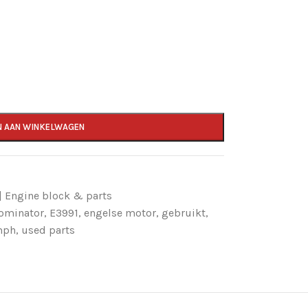
N AAN WINKELWAGEN
 Engine block & parts
ominator
,
E3991
,
engelse motor
,
gebruikt
,
mph
,
used parts