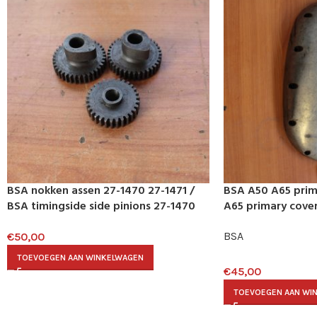
BSA nokken assen 27-1470 27-1471 /
BSA A50 A65 prim
BSA timingside side pinions 27-1470
A65 primary cove
27-1471
BSA
€
50,00
TOEVOEGEN AAN WINKELWAGEN
€
45,00
TOEVOEGEN AAN WI