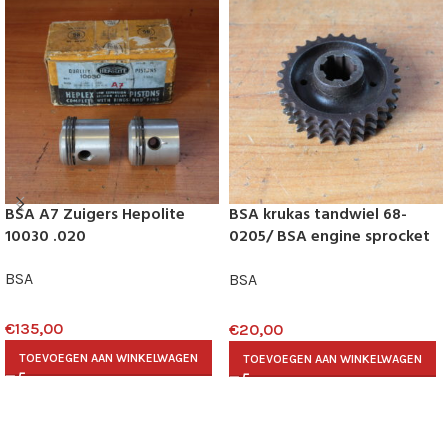
BSA A7 Zuigers Hepolite
BSA krukas tandwiel 68-
10030 .020
0205/ BSA engine sprocket
68-0205
BSA
BSA
€
135,00
€
20,00
TOEVOEGEN AAN WINKELWAGEN
TOEVOEGEN AAN WINKELWAGEN