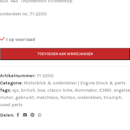
BSA A65 Thunderbolt cilinderkop.
onderdeel no. 71-2200
1 op voorraad
TOEVOEGEN AAN WINKELWAGEN
Artikelnummer:
71-2200
Categorie:
Motorblok & onderdelen | Engine block & parts
Tags:
ajs
,
british
,
bsa
,
classic bike
,
dominator
,
E3991
,
engelse
motor
,
gebruikt
,
matchless
,
Norton
,
onderdelen
,
triumph
,
used parts
Delen: