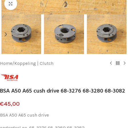
Klik voor vergroting
Home
/
Koppeling | Clutch
BSA A50 A65 cush drive 68-3276 68-3280 68-3082
€
45,00
BSA A50 A65 cush drive
onderdeel no. 68-3276 68-3280 68-3282