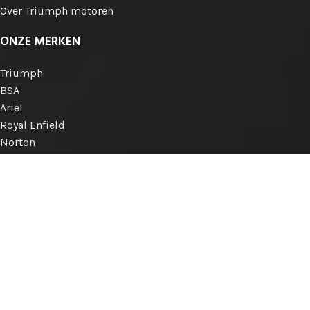
Over Triumph motoren
ONZE MERKEN
Triumph
BSA
Ariel
Royal Enfield
Norton
Matchless
AJS
Engelse merken
Internationale merken
KLANTENSERVICE
Betalen
Verzenden
Retourneren